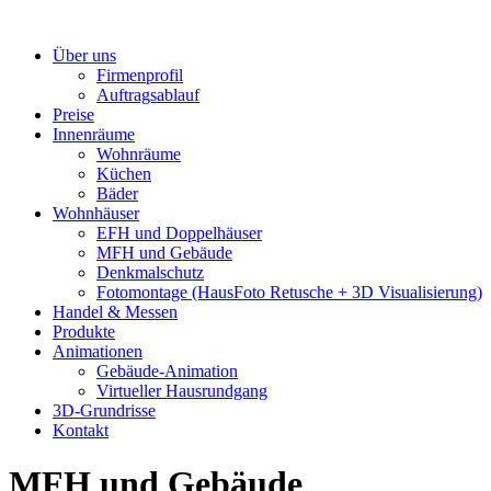
Über uns
Firmenprofil
Auftragsablauf
Preise
Innenräume
Wohnräume
Küchen
Bäder
Wohnhäuser
EFH und Doppelhäuser
MFH und Gebäude
Denkmalschutz
Fotomontage (HausFoto Retusche + 3D Visualisierung)
Handel & Messen
Produkte
Animationen
Gebäude-Animation
Virtueller Hausrundgang
3D-Grundrisse
Kontakt
MFH und Gebäude